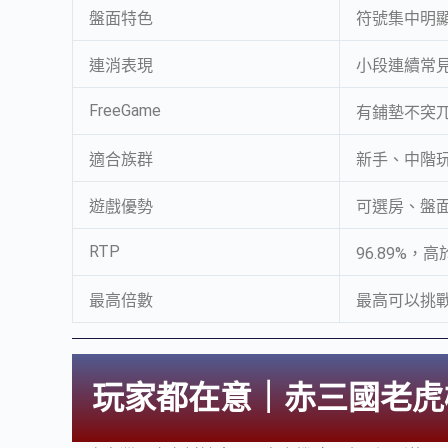
盤面特色
符號集中明
連消表現
小段連續常
FreeGame
有鋪墊不突
適合族群
新手、中階
遊戲優勢
可選房、盤
RTP
96.89%，
最高倍數
最高可以挑戰5
玩家都在意｜赤三國老虎