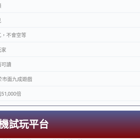
顯
見
兀，不會空等
玩家
面可讀
高於市面九成遊戲
1,000倍
機試玩平台