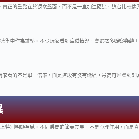
，真正的重點在於觀察盤面，而不是一直加注硬追。這台比較像
或符號集中作為鋪墊。不少玩家看到這種情況，會選擇多觀察幾轉
家看的不是單一倍率，而是連段有沒有延續，最高可堆疊到51,0
異
機上特別明顯有感。不同房間的節奏差異，不是心理作用，而是