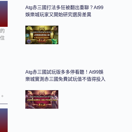
Atg赤三國打法多狂被翻出重聊？at99
娛樂城玩家又開始研究選房差異
」的
鎖住
Atg赤三國試玩版多多停看聽！at99娛
樂城實測赤三國免費試玩值不值得投入
覺。