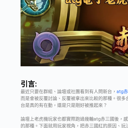
引言:
最近只要在群組、論壇或社團看到有人問新台，
atg
而是會被反覆討論、反覆被拿出來比較的那種。很多
台是真的有在動，還是只是剛好被推起來？
論壇上老虎機玩家也都實際跑過幾輪atg赤三國後，
的那種。下面就用玩家視角，把赤三國紅的原因、玩