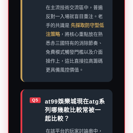
在主流技術交流區中，普遍
反對一入場就盲目重注。老
手的共識是
先採取防守型低
注策略
，將核心重點放在熟
悉赤三國特有的消除節奏、
免費模式觸發門檻以及介面
操作上，這比直接拉高籌碼
更具備風控價值。
Q5
at99娛樂城現在atg系
列哪幾款比較常被一
起比較？
在該平台的玩家討論串中，