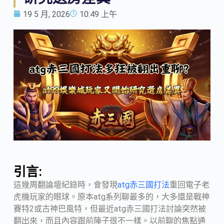
19 5 月, 2026
10:49 上午
引言:
這幾周翻論壇紀錄時，會發現
atg赤三國打法
重回電子老
虎機玩家的眼球。原本atg系列聊最多的，大多還是戰神
賽特2或古神巴風特，但最近atg赤三國打法討論突然被
翻出來，而且內容跟前陣子很不一樣。以前聊的焦點通