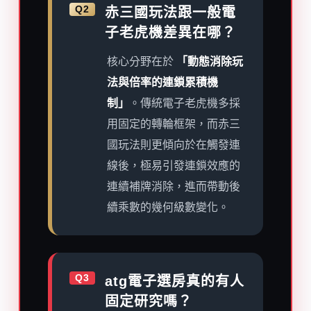
Q2
赤三國玩法跟一般電
子老虎機差異在哪？
核心分野在於
「動態消除玩
法與倍率的連鎖累積機
制」
。傳統電子老虎機多採
用固定的轉輪框架，而赤三
國玩法則更傾向於在觸發連
線後，極易引發連鎖效應的
連續補牌消除，進而帶動後
續乘數的幾何級數變化。
Q3
atg電子選房真的有人
固定研究嗎？