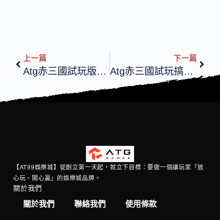
上一篇
下一篇
Atg赤三國試玩版多多停看聽！at99娛樂城實測赤三國免費試玩值不值得投入
Atg赤三國試玩搞懂再開戰！赤三國免費試玩先看懂特殊符號含意
【AT99娛樂城】從創立第一天起，就立下目標：要做一個讓玩家「放
心玩、開心贏」的娛樂城品牌。
關於我們
關於我們
聯絡我們
使用條款