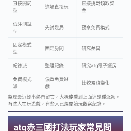
直接開局
直接挑戰領取獎
進場直接玩
型
金
低注測試
先試幾局
觀察免費模式
型
固定模式
固定房間
研究差異
型
紀錄派
整理紀錄
研究
atg
電子選房
免費模式
偏重免費遊
比較累積變化
派
戲
整理最近幾串熱門留言，大概能看到上面這幾種派系。
有些人在玩遊戲，有些人已經開始玩觀察紀錄。
atg赤三國打法玩家常見問