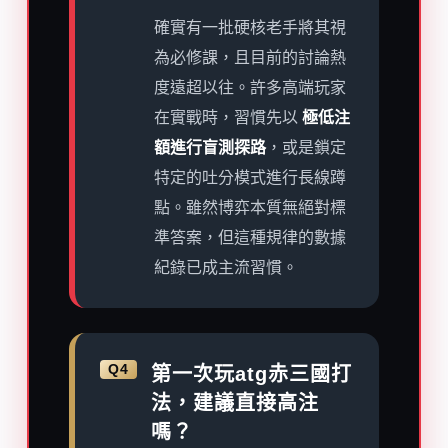
確實有一批硬核老手將其視
為必修課，且目前的討論熱
度遠超以往。許多高端玩家
在實戰時，習慣先以
極低注
額進行盲測探路
，或是鎖定
特定的吐分模式進行長線蹲
點。雖然博弈本質無絕對標
準答案，但這種規律的數據
紀錄已成主流習慣。
Q4
第一次玩atg赤三國打
法，建議直接高注
嗎？