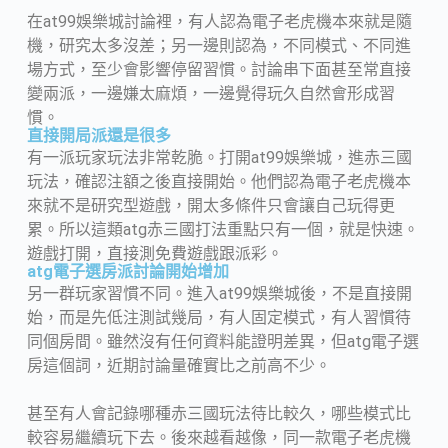
在at99娛樂城討論裡，有人認為電子老虎機本來就是隨
機，研究太多沒差；另一邊則認為，不同模式、不同進
場方式，至少會影響停留習慣。討論串下面甚至常直接
變兩派，一邊嫌太麻煩，一邊覺得玩久自然會形成習
慣。
直接開局派還是很多
有一派玩家玩法非常乾脆。打開at99娛樂城，進赤三國
玩法，確認注額之後直接開始。他們認為電子老虎機本
來就不是研究型遊戲，開太多條件只會讓自己玩得更
累。所以這類atg赤三國打法重點只有一個，就是快速。
遊戲打開，直接測免費遊戲跟派彩。
atg電子選房派討論開始增加
另一群玩家習慣不同。進入at99娛樂城後，不是直接開
始，而是先低注測試幾局，有人固定模式，有人習慣待
同個房間。雖然沒有任何資料能證明差異，但atg電子選
房這個詞，近期討論量確實比之前高不少。
甚至有人會記錄哪種赤三國玩法待比較久，哪些模式比
較容易繼續玩下去。後來越看越像，同一款電子老虎機