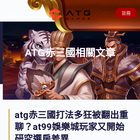
註冊
首頁
攻略
最新消息
關於我們
ATG赤三國相關文章
atg赤三國打法多狂被翻出重
聊？at99娛樂城玩家又開始
研究選房差異