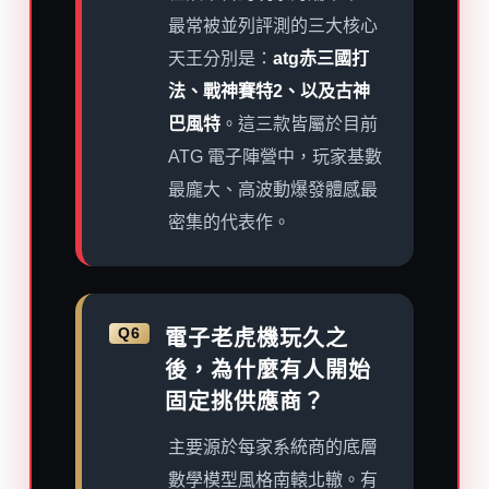
最常被並列評測的三大核心
天王分別是：
atg赤三國打
法、戰神賽特2、以及古神
巴風特
。這三款皆屬於目前
ATG 電子陣營中，玩家基數
最龐大、高波動爆發體感最
密集的代表作。
Q6
電子老虎機玩久之
後，為什麼有人開始
固定挑供應商？
主要源於每家系統商的底層
數學模型風格南轅北轍。有