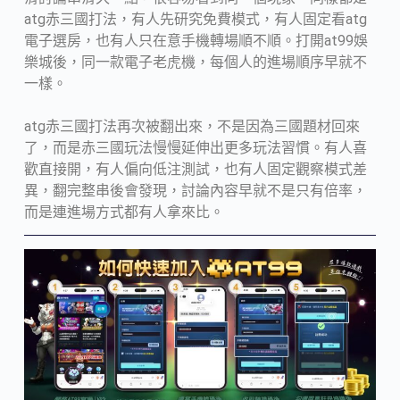
atg赤三國打法，有人先研究免費模式，有人固定看atg
電子選房，也有人只在意手機轉場順不順。打開at99娛
樂城後，同一款電子老虎機，每個人的進場順序早就不
一樣。
atg赤三國打法再次被翻出來，不是因為三國題材回來
了，而是赤三國玩法慢慢延伸出更多玩法習慣。有人喜
歡直接開，有人偏向低注測試，也有人固定觀察模式差
異，翻完整串後會發現，討論內容早就不是只有倍率，
而是連進場方式都有人拿來比。